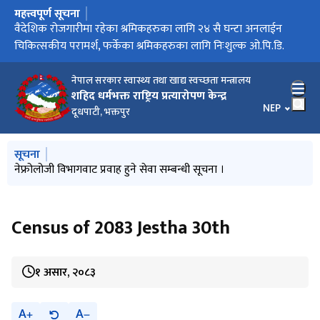
महत्त्वपूर्ण सूचना
मुख्य नेभिगेसनमा जानुहोस्
आइतबार बिदा सम्बन्धी सूचना
वैदेशिक रोजगारीमा रहेका श्रमिकहरुका लागि २४ सै घन्टा अनलाईन
विश्व मिर्गौला दिवसको अवसरमा शहीद धर्मभक्त राष्ट्रिय प्रत्यारोपण
वर्षमा एक पटक भए पनि मिर्गौला जाँच गराऔँ” स् स्वास्थ्य मन्त्री शर्मा
नेपालमा पहिलो पटक मस्तिष्क मृत व्यक्तिबाट प्राप्त मृगौला र कलेजोे एकै
चिकित्सकीय परामर्श, फर्केका श्रमिकहरुका लागि निःशुल्क ओ.पि.डि.
केन्द्रद्वारा ‘मिर्गौला पद यात्रा’
व्यक्तिमा सफलतापूर्वक प्रत्यारोपण !!
नेपाल सरकार स्वास्थ्य तथा खाद्य स्वच्छता मन्त्रालय
शहिद धर्मभक्त राष्ट्रिय प्रत्यारोपण केन्द्र
भाषा चयन गर्नु
NEP
दूधपाटी, भक्तपुर
मुख्य नेभिगेसनमा जानुहोस्
सूचना
बाल मृगौला रोग (Pediatric Nephrology) ओ.पि.डि. सेवा सूचारु गर्ने
नेफ्रोलोजी विभागवाट प्रवाह हुने सेवा सम्बन्धी सूचना ।
ट्रान्सप्लान्ट कोर्डिनेटर (छैठौं तह) को अन्तिम नतिजा प्रकाशन सम्बन्धी
स्टाफ नर्स (पाँचौं तह) को अन्तिम नतिजा प्रकाशन सम्बन्धी सूचना
रेडियोग्राफर (पाँचौं तह) को अन्तिम नतिजा प्रकाशन सम्बन्धी सूचना
सम्बन्धी सूचना
सूचना
Census of 2083 Jestha 30th
१ असार, २०८३
A
A