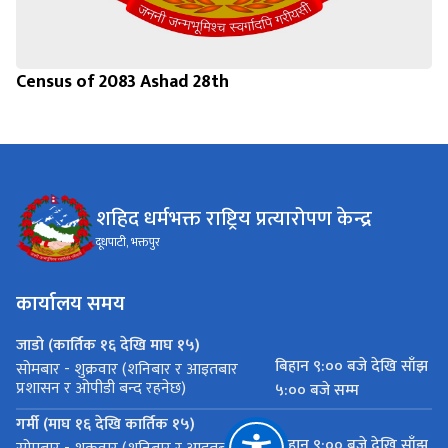
Census of 2083 Ashad 28th
शहिद धर्मभक्त राष्ट्रिय प्रत्यारोपण केन्द्र
दूधपाटी, भक्तपुर
कार्यालय समय
जाडो (कार्तिक १६ देखि माघ १५)
बिहान ९:०० बजे देखि साँझ
सोमबार - शुक्रवार (शनिबार र आइतबार
प्रशासन र ओपीडी बन्द रहनेछ)
५:०० बजे सम्म
गर्मी (माघ १६ देखि कार्तिक १५)
बिहान ९:०० बजे देखि साँझ