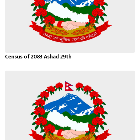
Census of 2083 Ashad 29th