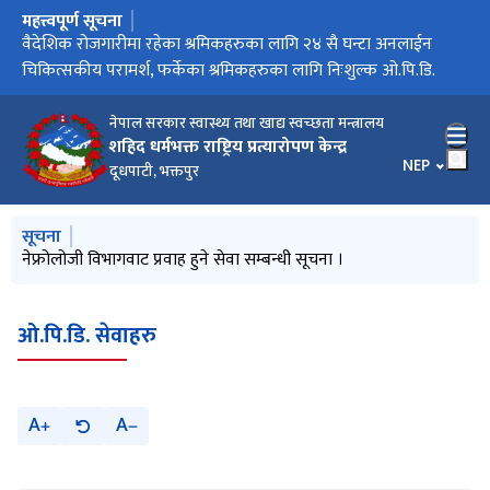
महत्त्वपूर्ण सूचना
मुख्य नेभिगेसनमा जानुहोस्
आइतबार बिदा सम्बन्धी सूचना
वैदेशिक रोजगारीमा रहेका श्रमिकहरुका लागि २४ सै घन्टा अनलाईन
विश्व मिर्गौला दिवसको अवसरमा शहीद धर्मभक्त राष्ट्रिय प्रत्यारोपण
वर्षमा एक पटक भए पनि मिर्गौला जाँच गराऔँ” स् स्वास्थ्य मन्त्री शर्मा
नेपालमा पहिलो पटक मस्तिष्क मृत व्यक्तिबाट प्राप्त मृगौला र कलेजोे एकै
चिकित्सकीय परामर्श, फर्केका श्रमिकहरुका लागि निःशुल्क ओ.पि.डि.
केन्द्रद्वारा ‘मिर्गौला पद यात्रा’
व्यक्तिमा सफलतापूर्वक प्रत्यारोपण !!
नेपाल सरकार स्वास्थ्य तथा खाद्य स्वच्छता मन्त्रालय
शहिद धर्मभक्त राष्ट्रिय प्रत्यारोपण केन्द्र
भाषा चयन गर्नु
NEP
दूधपाटी, भक्तपुर
मुख्य नेभिगेसनमा जानुहोस्
सूचना
बाल मृगौला रोग (Pediatric Nephrology) ओ.पि.डि. सेवा सूचारु गर्ने
नेफ्रोलोजी विभागवाट प्रवाह हुने सेवा सम्बन्धी सूचना ।
ट्रान्सप्लान्ट कोर्डिनेटर (छैठौं तह) को अन्तिम नतिजा प्रकाशन सम्बन्धी
स्टाफ नर्स (पाँचौं तह) को अन्तिम नतिजा प्रकाशन सम्बन्धी सूचना
रेडियोग्राफर (पाँचौं तह) को अन्तिम नतिजा प्रकाशन सम्बन्धी सूचना
सम्बन्धी सूचना
सूचना
ओ.पि.डि. सेवाहरु
A
A