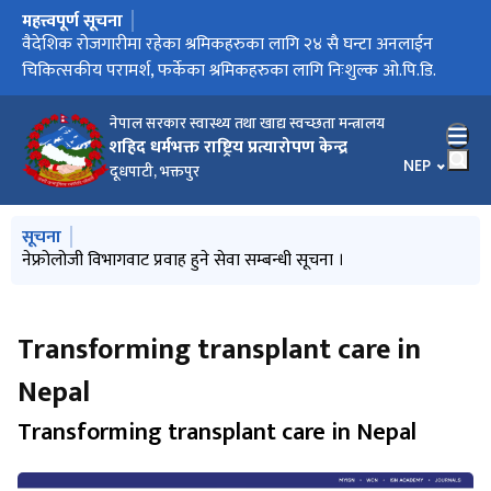
महत्त्वपूर्ण सूचना
मुख्य नेभिगेसनमा जानुहोस्
आइतबार बिदा सम्बन्धी सूचना
वैदेशिक रोजगारीमा रहेका श्रमिकहरुका लागि २४ सै घन्टा अनलाईन
विश्व मिर्गौला दिवसको अवसरमा शहीद धर्मभक्त राष्ट्रिय प्रत्यारोपण
वर्षमा एक पटक भए पनि मिर्गौला जाँच गराऔँ” स् स्वास्थ्य मन्त्री शर्मा
नेपालमा पहिलो पटक मस्तिष्क मृत व्यक्तिबाट प्राप्त मृगौला र कलेजोे एकै
चिकित्सकीय परामर्श, फर्केका श्रमिकहरुका लागि निःशुल्क ओ.पि.डि.
केन्द्रद्वारा ‘मिर्गौला पद यात्रा’
व्यक्तिमा सफलतापूर्वक प्रत्यारोपण !!
नेपाल सरकार स्वास्थ्य तथा खाद्य स्वच्छता मन्त्रालय
शहिद धर्मभक्त राष्ट्रिय प्रत्यारोपण केन्द्र
भाषा चयन गर्नु
NEP
दूधपाटी, भक्तपुर
मुख्य नेभिगेसनमा जानुहोस्
सूचना
बाल मृगौला रोग (Pediatric Nephrology) ओ.पि.डि. सेवा सूचारु गर्ने
नेफ्रोलोजी विभागवाट प्रवाह हुने सेवा सम्बन्धी सूचना ।
ट्रान्सप्लान्ट कोर्डिनेटर (छैठौं तह) को अन्तिम नतिजा प्रकाशन सम्बन्धी
स्टाफ नर्स (पाँचौं तह) को अन्तिम नतिजा प्रकाशन सम्बन्धी सूचना
रेडियोग्राफर (पाँचौं तह) को अन्तिम नतिजा प्रकाशन सम्बन्धी सूचना
सम्बन्धी सूचना
सूचना
Transforming transplant care in
Nepal
Transforming transplant care in Nepal